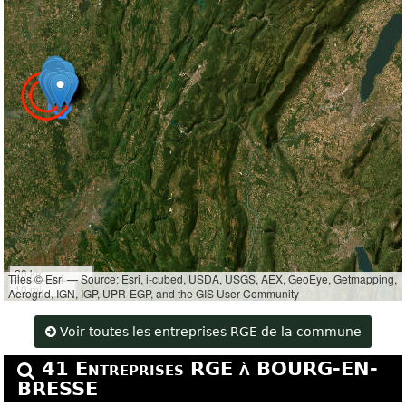
20 km
Tiles © Esri — Source: Esri, i-cubed, USDA, USGS, AEX, GeoEye, Getmapping,
10 mi
Aerogrid, IGN, IGP, UPR-EGP, and the GIS User Community
Voir toutes les entreprises RGE de la commune
41 Entreprises RGE à BOURG-EN-
BRESSE