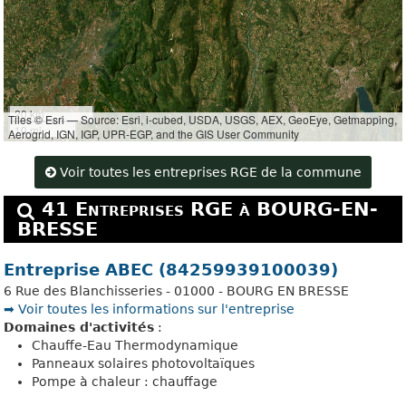
20 km
Tiles © Esri — Source: Esri, i-cubed, USDA, USGS, AEX, GeoEye, Getmapping,
10 mi
Aerogrid, IGN, IGP, UPR-EGP, and the GIS User Community
Voir toutes les entreprises RGE de la commune
41 Entreprises RGE à BOURG-EN-
BRESSE
Entreprise ABEC (84259939100039)
6 Rue des Blanchisseries - 01000 - BOURG EN BRESSE
➡️ Voir toutes les informations sur l'entreprise
Domaines d'activités
:
Chauffe-Eau Thermodynamique
Panneaux solaires photovoltaïques
Pompe à chaleur : chauffage