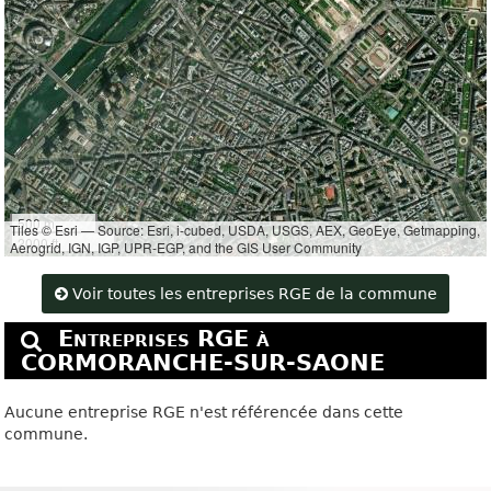
500 m
Tiles © Esri — Source: Esri, i-cubed, USDA, USGS, AEX, GeoEye, Getmapping,
2000 ft
Aerogrid, IGN, IGP, UPR-EGP, and the GIS User Community
Voir toutes les entreprises RGE de la commune
Entreprises RGE à
CORMORANCHE-SUR-SAONE
Aucune entreprise RGE n'est référencée dans cette
commune.