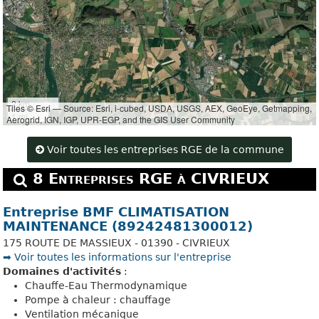
2 km
Tiles © Esri — Source: Esri, i-cubed, USDA, USGS, AEX, GeoEye, Getmapping,
1 mi
Aerogrid, IGN, IGP, UPR-EGP, and the GIS User Community
Voir toutes les entreprises RGE de la commune
8 Entreprises RGE à CIVRIEUX
Entreprise BMF CLIMATISATION
MAINTENANCE (89242481300012)
175 ROUTE DE MASSIEUX - 01390 - CIVRIEUX
➡️ Voir toutes les informations sur l'entreprise
Domaines d'activités
:
Chauffe-Eau Thermodynamique
Pompe à chaleur : chauffage
Ventilation mécanique