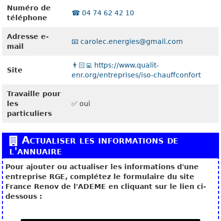
Numéro de
☎️ 04 74 62 42 10
téléphone
Adresse e-
📧 carolec.energies@gmail.com
mail
👨🏻‍💻 https://www.qualit-
Site
enr.org/entreprises/iso-chauffconfort
Travaille pour
les
✅ oui
particuliers
Actualiser les informations de
l'annuaire
Pour ajouter ou actualiser les informations d'une
entreprise RGE, complétez le formulaire du site
France Renov de l'ADEME en cliquant sur le lien ci-
dessous :