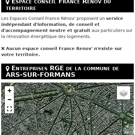
Espace conseil France Renov du
territoire
Les Espaces Conseil France Rénov' proposent un
service
indépendant d'information, de conseil et
d'accompagnement neutre et gratuit
aux particuliers sur
la rénovation énergétique des logements.
❌ Aucun espace conseil France Renov' n'existe sur
votre territoire.
Entreprises RGE de la commune de
ARS-SUR-FORMANS
+
−