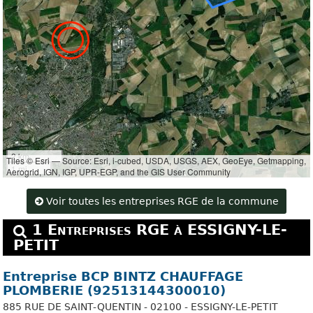
2 km
Tiles © Esri — Source: Esri, i-cubed, USDA, USGS, AEX, GeoEye, Getmapping,
1 mi
Aerogrid, IGN, IGP, UPR-EGP, and the GIS User Community
Voir toutes les entreprises RGE de la commune
1 Entreprises RGE à ESSIGNY-LE-
PETIT
Entreprise BCP BINTZ CHAUFFAGE
PLOMBERIE (92513144300010)
885 RUE DE SAINT-QUENTIN - 02100 - ESSIGNY-LE-PETIT