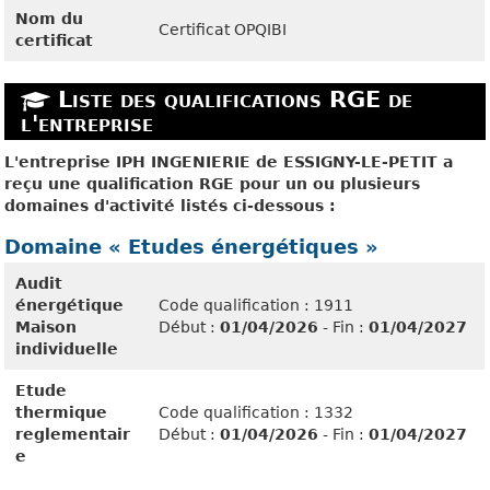
Nom du
Certificat OPQIBI
certificat
Liste des qualifications RGE de
l'entreprise
L'entreprise IPH INGENIERIE de ESSIGNY-LE-PETIT a
reçu une qualification RGE pour un ou plusieurs
domaines d'activité listés ci-dessous :
Domaine « Etudes énergétiques »
Audit
énergétique
Code qualification : 1911
Maison
Début :
01/04/2026
- Fin :
01/04/2027
individuelle
Etude
thermique
Code qualification : 1332
reglementair
Début :
01/04/2026
- Fin :
01/04/2027
e