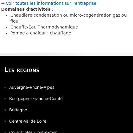
➡️ Voir toutes les informations sur l'entreprise
Domaines d'activités
:
Chaudière condensation ou micro-cogénération gaz ou
fioul
Chauffe-Eau Thermodynamique
Pompe à chaleur : chauffage
Les régions
Auvergne-Rhône-Alpes
Bourgogne-Franche-Comté
Bretagne
Centre-Val de Loire
Collectivités d'outre-mer