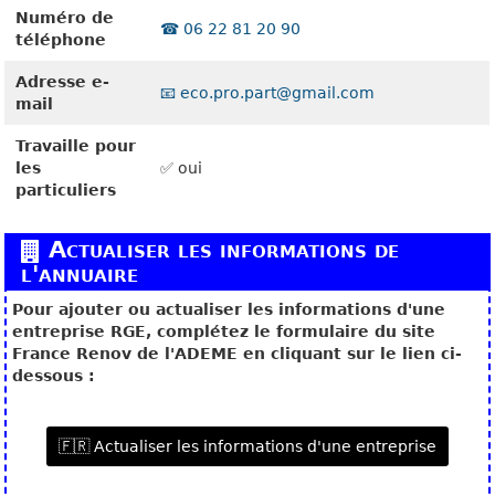
Numéro de
☎️ 06 22 81 20 90
téléphone
Adresse e-
📧 eco.pro.part@gmail.com
mail
Travaille pour
les
✅ oui
particuliers
Actualiser les informations de
l'annuaire
Pour ajouter ou actualiser les informations d'une
entreprise RGE, complétez le formulaire du site
France Renov de l'ADEME en cliquant sur le lien ci-
dessous :
🇫🇷 Actualiser les informations d'une entreprise