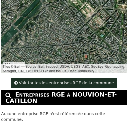
500 m
Tiles © Esri — Source: Esri, i-cubed, USDA, USGS, AEX, GeoEye, Getmapping,
2000 ft
Aerogrid, IGN, IGP, UPR-EGP, and the GIS User Community
Voir toutes les entreprises RGE de la commune
Entreprises RGE à NOUVION-ET-
CATILLON
Aucune entreprise RGE n'est référencée dans cette
commune.