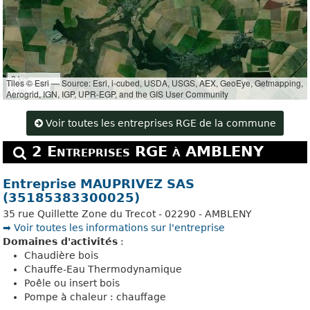
2 km
Tiles © Esri — Source: Esri, i-cubed, USDA, USGS, AEX, GeoEye, Getmapping,
1 mi
Aerogrid, IGN, IGP, UPR-EGP, and the GIS User Community
Voir toutes les entreprises RGE de la commune
2 Entreprises RGE à AMBLENY
Entreprise MAUPRIVEZ SAS
(35185383300025)
35 rue Quillette Zone du Trecot - 02290 - AMBLENY
➡️ Voir toutes les informations sur l'entreprise
Domaines d'activités
:
Chaudière bois
Chauffe-Eau Thermodynamique
Poêle ou insert bois
Pompe à chaleur : chauffage