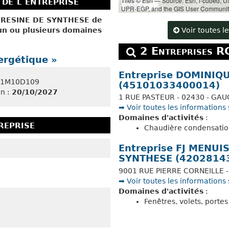
de l'entreprise
Tiles © Esri — Source: Esri, i-cubed,
3000 ft
UPR-EGP, and the GIS User Communit
, RESINE DE SYNTHESE de
Voir toutes 
un ou plusieurs domaines
2 Entreprises 
ergétique »
Entreprise DOMINIQ
611M10D109
(45101033400014)
in :
20/10/2027
1 RUE PASTEUR - 02430 - GA
➡️ Voir toutes les informations 
Domaines d'activités
:
reprise
Chaudière condensation
Entreprise FJ MENUI
SYNTHESE (4202814
9001 RUE PIERRE CORNEILLE 
➡️ Voir toutes les informations 
Domaines d'activités
:
Fenêtres, volets, portes