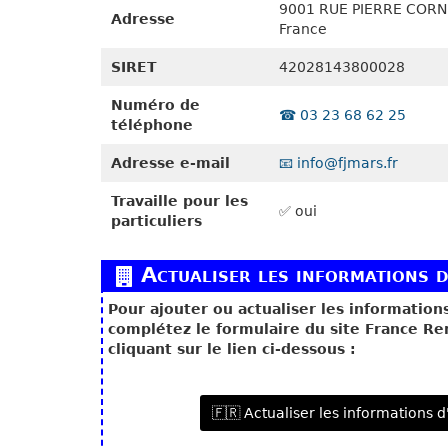
9001 RUE PIERRE CORN
Adresse
France
SIRET
42028143800028
Numéro de
☎️ 03 23 68 62 25
téléphone
Adresse e-mail
📧 info@fjmars.fr
Travaille pour les
✅ oui
particuliers
Actualiser les informations d
Pour ajouter ou actualiser les information
complétez le formulaire du site France R
cliquant sur le lien ci-dessous :
🇫🇷 Actualiser les informations 