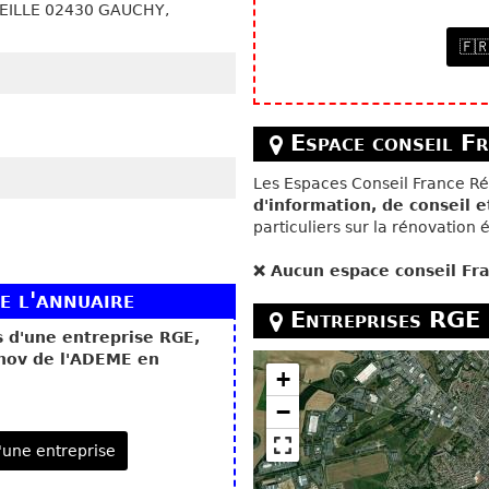
EILLE
02430
GAUCHY,
🇫
Espace conseil Fr
Les Espaces Conseil France R
d'information, de conseil 
particuliers sur la rénovation
❌ Aucun espace conseil Fran
e l'annuaire
Entreprises RGE
s d'une entreprise RGE,
enov de l'ADEME en
+
−
d'une entreprise