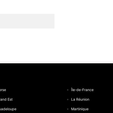
orse
Île-de-France
and Est
La Réunion
uadeloupe
Martinique