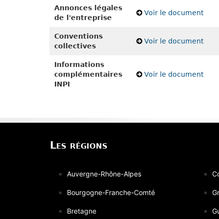
Annonces légales
Voir le document
de l'entreprise
Conventions
Voir le document
collectives
Informations
complémentaires
Voir le document
INPI
Les régions
Auvergne-Rhône-Alpes
C
Bourgogne-Franche-Comté
Gr
Bretagne
G