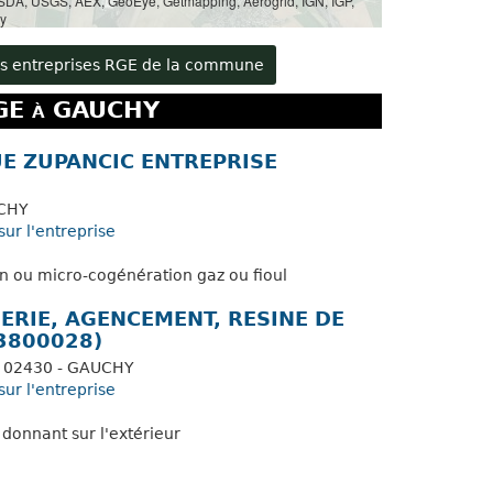
 USDA, USGS, AEX, GeoEye, Getmapping, Aerogrid, IGN, IGP,
y
les entreprises RGE de la commune
RGE à GAUCHY
UE ZUPANCIC ENTREPRISE
UCHY
sur l'entreprise
 ou micro-cogénération gaz ou fioul
SERIE, AGENCEMENT, RESINE DE
3800028)
- 02430 - GAUCHY
sur l'entreprise
 donnant sur l'extérieur