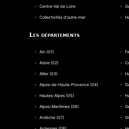
Centre-Val de Loire
G
Collectivités d'outre-mer
H
Les départements
Ain (01)
Fi
Aisne (02)
C
Allier (03)
Ha
Alpes-de-Haute-Provence (04)
Ga
Hautes-Alpes (05)
Ha
Alpes-Maritimes (06)
Ge
Ardèche (07)
Gi
Ardennes (08)
Hé