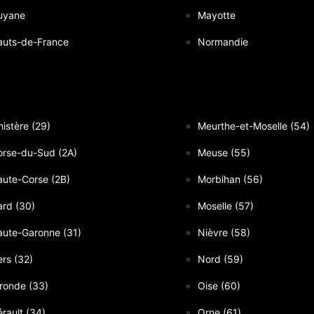
uyane
Mayotte
auts-de-France
Normandie
nistère (29)
Meurthe-et-Moselle (54)
orse-du-Sud (2A)
Meuse (55)
ute-Corse (2B)
Morbihan (56)
rd (30)
Moselle (57)
ute-Garonne (31)
Nièvre (58)
rs (32)
Nord (59)
ronde (33)
Oise (60)
rault (34)
Orne (61)