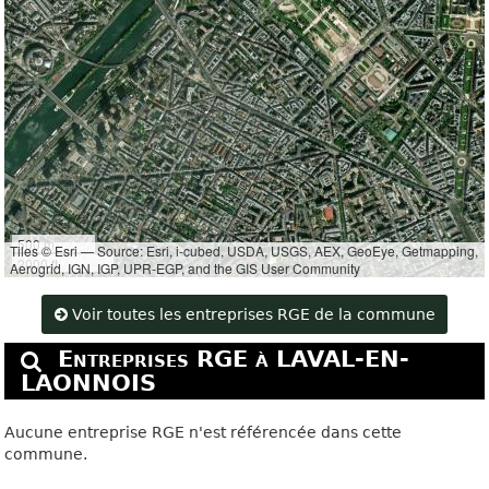
500 m
Tiles © Esri — Source: Esri, i-cubed, USDA, USGS, AEX, GeoEye, Getmapping,
2000 ft
Aerogrid, IGN, IGP, UPR-EGP, and the GIS User Community
Voir toutes les entreprises RGE de la commune
Entreprises RGE à LAVAL-EN-
LAONNOIS
Aucune entreprise RGE n'est référencée dans cette
commune.