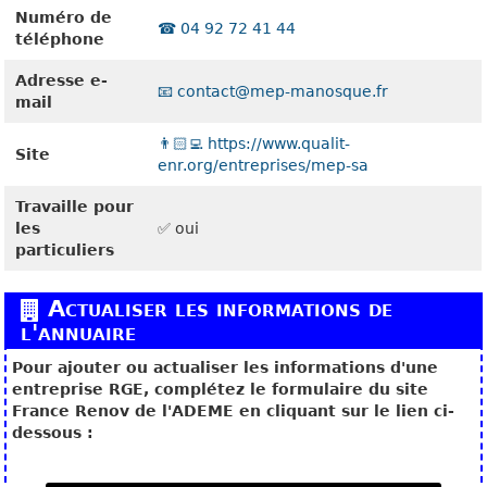
Numéro de
☎️ 04 92 72 41 44
téléphone
Adresse e-
📧 contact@mep-manosque.fr
mail
👨🏻‍💻 https://www.qualit-
Site
enr.org/entreprises/mep-sa
Travaille pour
les
✅ oui
particuliers
Actualiser les informations de
l'annuaire
Pour ajouter ou actualiser les informations d'une
entreprise RGE, complétez le formulaire du site
France Renov de l'ADEME en cliquant sur le lien ci-
dessous :