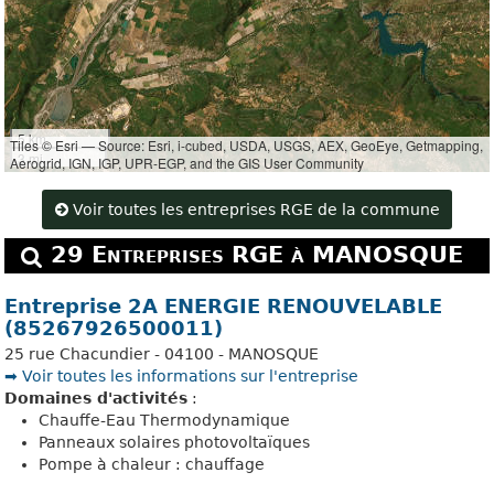
5 km
Tiles © Esri — Source: Esri, i-cubed, USDA, USGS, AEX, GeoEye, Getmapping,
3 mi
Aerogrid, IGN, IGP, UPR-EGP, and the GIS User Community
Voir toutes les entreprises RGE de la commune
29 Entreprises RGE à MANOSQUE
Entreprise 2A ENERGIE RENOUVELABLE
(85267926500011)
25 rue Chacundier - 04100 - MANOSQUE
➡️ Voir toutes les informations sur l'entreprise
Domaines d'activités
:
Chauffe-Eau Thermodynamique
Panneaux solaires photovoltaïques
Pompe à chaleur : chauffage