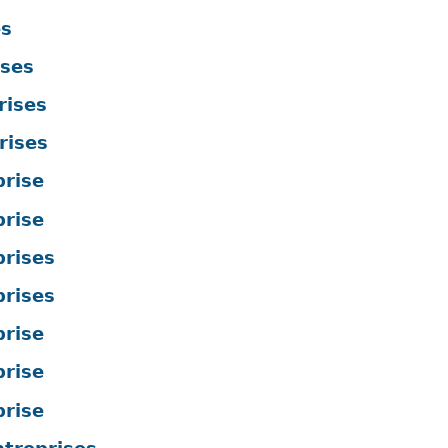
es
ises
rises
rises
prise
prise
prises
prises
prise
prise
prise