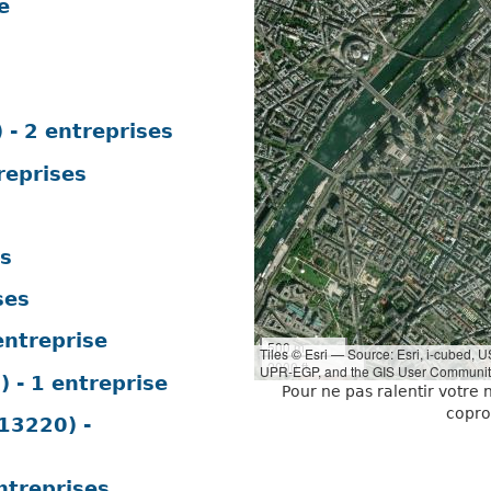
e
 2 entreprises
reprises
es
ses
ntreprise
500 m
Tiles © Esri — Source: Esri, i-cubed,
2000 ft
UPR-EGP, and the GIS User Communit
- 1 entreprise
Pour ne pas ralentir votre
copro
3220) -
treprises