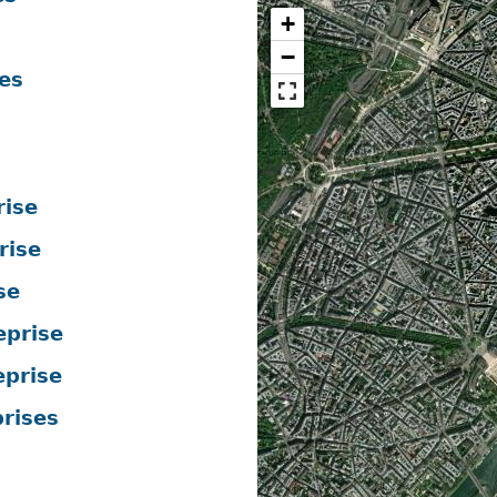
+
−
es
rise
rise
se
eprise
eprise
rises