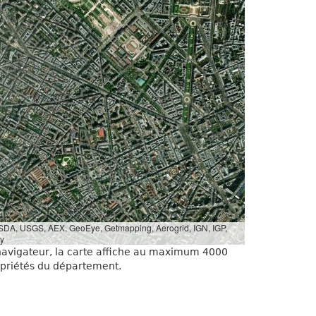
 USDA, USGS, AEX, GeoEye, Getmapping, Aerogrid, IGN, IGP,
y
 navigateur, la carte affiche au maximum 4000
priétés du département.