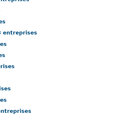
e
es
 entreprises
ses
es
rises
ises
ses
ntreprises