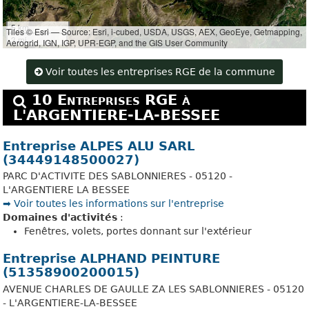
5 km
Tiles © Esri — Source: Esri, i-cubed, USDA, USGS, AEX, GeoEye, Getmapping,
3 mi
Aerogrid, IGN, IGP, UPR-EGP, and the GIS User Community
Voir toutes les entreprises RGE de la commune
10 Entreprises RGE à
L'ARGENTIERE-LA-BESSEE
Entreprise ALPES ALU SARL
(34449148500027)
PARC D'ACTIVITE DES SABLONNIERES - 05120 -
L'ARGENTIERE LA BESSEE
➡️ Voir toutes les informations sur l'entreprise
Domaines d'activités
:
Fenêtres, volets, portes donnant sur l'extérieur
Entreprise ALPHAND PEINTURE
(51358900200015)
AVENUE CHARLES DE GAULLE ZA LES SABLONNIERES - 05120
- L'ARGENTIERE-LA-BESSEE