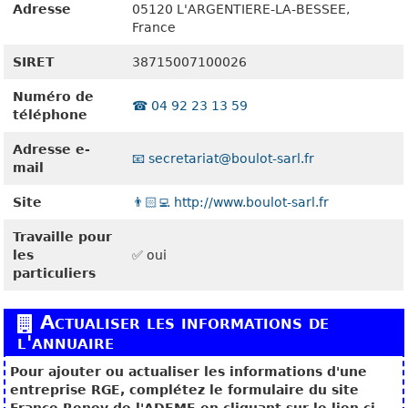
Adresse
05120
L'ARGENTIERE-LA-BESSEE,
France
SIRET
38715007100026
Numéro de
☎️ 04 92 23 13 59
téléphone
Adresse e-
📧 secretariat@boulot-sarl.fr
mail
Site
👨🏻‍💻 http://www.boulot-sarl.fr
Travaille pour
les
✅ oui
particuliers
Actualiser les informations de
l'annuaire
Pour ajouter ou actualiser les informations d'une
entreprise RGE, complétez le formulaire du site