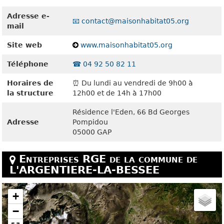
Adresse e-
📧 contact@maisonhabitat05.org
mail
Site web
www.maisonhabitat05.org
Téléphone
☎️ 04 92 50 82 11
Horaires de
⏰ Du lundi au vendredi de 9h00 à
la structure
12h00 et de 14h à 17h00
Résidence l'Eden, 66 Bd Georges
Adresse
Pompidou
05000 GAP
Entreprises RGE de la commune de
L'ARGENTIERE-LA-BESSEE
+
−