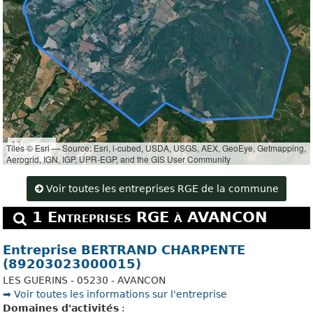
1 km
Tiles © Esri — Source: Esri, i-cubed, USDA, USGS, AEX, GeoEye, Getmapping,
3000 ft
Aerogrid, IGN, IGP, UPR-EGP, and the GIS User Community
Voir toutes les entreprises RGE de la commune
1 Entreprises RGE à AVANCON
Entreprise BERTRAND CHARPENTE
(89203023000015)
LES GUERINS - 05230 - AVANCON
➡️ Voir toutes les informations sur l'entreprise
Domaines d'activités
: